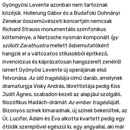
Gyöngyösi Levente azonban nem tartoznak
közéjük. Hollerung Gábor és a Budafoki Dohnányi
Zenekar összeművészeti koncertjén nemcsak
Richard Strauss monumentális szimfonikus
költeménye, a Nietzsche nyomán komponált
Így
szólott Zarathustra
mellett ősbemutatóként
hangzik el a változatos stílusokból építkező,
invenciózus és káprázatosan hangszerelt zenéiről
ismert Gyönyösi Levente új operájának első
felvonása.
Az idő tragédiája
című darab, amelynek
dramaturgja Visky András, librettistája pedig Kiss
Judit Ágnes, szabadon kezeli az alapjául szolgáló,
filozófikus Madách-drámát
Az ember tragédiájá
t.
Bizonyos színek kimaradnak, új színek bekerültek, az
Úr, Lucifer, Ádám és Éva alkotta kvartett pedig egy
ötödik szereplővel egészül ki, egy angyallal, aki már