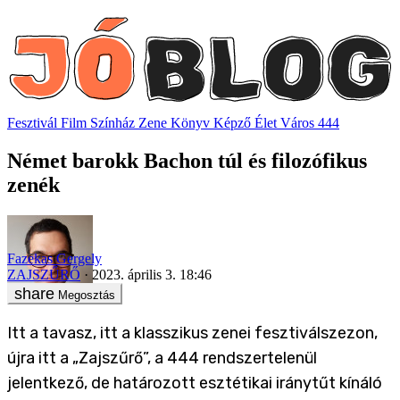
Fesztivál
Film
Színház
Zene
Könyv
Képző
Élet
Város
444
Német barokk Bachon túl és filozófikus
zenék
Fazekas Gergely
ZAJSZŰRŐ
2023. április 3. 18:46
Megosztás
Itt a tavasz, itt a klasszikus zenei fesztiválszezon,
újra itt a „Zajszűrő”, a 444 rendszertelenül
jelentkező, de határozott esztétikai iránytűt kínáló