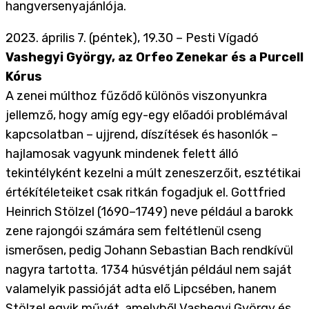
hangversenyajánlója.
2023. április 7. (péntek), 19.30 – Pesti Vígadó
Vashegyi György, az Orfeo Zenekar és a Purcell
Kórus
A zenei múlthoz fűződő különös viszonyunkra
jellemző, hogy amíg egy-egy előadói problémával
kapcsolatban – ujjrend, díszítések és hasonlók –
hajlamosak vagyunk mindenek felett álló
tekintélyként kezelni a múlt zeneszerzőit, esztétikai
értékítéleteiket csak ritkán fogadjuk el. Gottfried
Heinrich Stölzel (1690–1749) neve például a barokk
zene rajongói számára sem feltétlenül cseng
ismerősen, pedig Johann Sebastian Bach rendkívül
nagyra tartotta. 1734 húsvétján például nem saját
valamelyik passióját adta elő Lipcsében, hanem
Stölzel egyik művét, amelyből Vashegyi György és