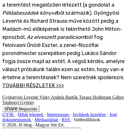
a teremtést megelőzően létezett (a gondolat a
Példabeszédek könyvé
ből származik). Gyöngyösi
Levente és Richard Strauss műve között pedig a
Madách-mű előképének is tekinthető John Milton-
eposzból,
Az elveszett paradicsom
ból fog
felolvasni Ónódi Eszter, a zenei-filozófiai
porondmester szerepében pedig Lukács Sándor
fogja össze majd az estét. A végső kérdés, amelyre
választ próbálunk találni ezen az estén, hogy van-e
értelme a teremtésnek? Nem szeretnék spoilerezni.
TOVÁBBI RÉSZLETEK >>>
Gyöngyösi Levente
Visky András
Bartók Tavasz
Hollerung Gábor
Vashegyi György
Megosztás
GYIK
Hibát jelentek
Impresszum
Javítások kezelése
Jogi
dokumentumok
Médiaajánlat
RSS
Sütibeállítások
©
2026
. Jó blog - Magyar Jeti Zrt.