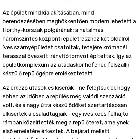
Az épület mind kialakításában, mind
berendezésében meghökkentően modern lehetett a
Horthy-korszak polgárának: a hatalmas,
háromszintes központi épületrészhez két oldalról
íves szárnyépületet csatoltak, tetejére krómacél
terasszal övezett irányítótornyot építettek, így az
épületkomplexum az átadáskor hófehér, felszállni
készülő repülőgépre emlékeztetett.
Az érkező utasok és kísérőik - ne felejtsük el, hogy
ebben az időben a repülés még valódi szenzáció
volt, és a nagy útra készülődőket szertartásosan
elkísérték a családtagjaik - egy íves kocsifelhajtó
rámpán közelítették meg a repülőteret, amelynek
első emeletére érkeztek. A bejárat mellett