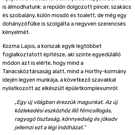
is álmodhatunk: a repülőn dolgozott pincér, szakács
és szobalány, külön mosdó és toalett, de még egy
dohányzófülke is szolgálta a negyven szerencsés
kényelmét.
Kozma Lajos, a korszak egyik legtöbbet
foglalkoztatott építésze, aki szinte egyedülálló
módon azt is elérte, hogy mind a
Tanácsköztársaság alatt, mind a Horthy-kormány
idején legyen munkája, a következő szavakkal
nyilatkozott az elkészült épületkomplexumról:
„Egy új világban érezzük magunkat. Az új
közlekedési eszközhöz illő fémcsillogás,
ragyogó tisztaság, könnyedség és jókedv
jellemzi ezt a légi indóházat.”