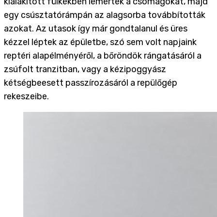
kialakított fülkékben lemérték a csomagokat, majd
egy csúsztatórámpán az alagsorba továbbították
azokat. Az utasok így már gondtalanul és üres
kézzel léptek az épületbe, szó sem volt napjaink
reptéri alapélményéről, a bőröndök rángatásáról a
zsúfolt tranzitban, vagy a kézipoggyász
kétségbeesett passzírozásáról a repülőgép
rekeszeibe.