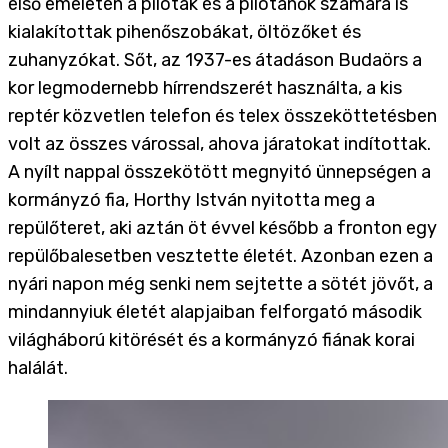
első emeletén a pilóták és a pilótanők számára is
kialakítottak pihenőszobákat, öltözőket és
zuhanyzókat. Sőt, az 1937-es átadáson Budaörs a
kor legmodernebb hírrendszerét használta, a kis
reptér közvetlen telefon és telex összeköttetésben
volt az összes várossal, ahova járatokat indítottak.
A nyílt nappal összekötött megnyitó ünnepségen a
kormányzó fia, Horthy István nyitotta meg a
repülőteret, aki aztán öt évvel később a fronton egy
repülőbalesetben vesztette életét. Azonban ezen a
nyári napon még senki nem sejtette a sötét jövőt, a
mindannyiuk életét alapjaiban felforgató második
világháború kitörését és a kormányzó fiának korai
halálát.