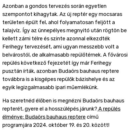
Azonban a gondos tervezés során egyetlen
szempontot kihagytak. Az új reptér egy mocsaras
területen épült fel, ahol folyamatosan feljött a
talajvíz. Így az ünnepélyes megnyitó után rögtön be
kellett zárni télre és szinte azonnal elkezdték
Ferihegy tervezését, ami ugyan messzebb volt a
belvárostól, de alkalmasabb repülőtérnek. A fővárosi
repülés következő fejezetét így már Ferihegy
pusztán írták, azonban Budaörs bauhaus reptere
továbbra is a kisgépes repülők bázishelye és az
egyik legizgalmasabb ipari műemlékünk.
Ha szeretnéd élőben is megnézni Budaörs bauhaus
repterét, gyere el a hosszúlépés.járunk?
A repülés
élménye: Budaörs bauhaus reptere
című
programjára 2024. október 19. és 20. között!