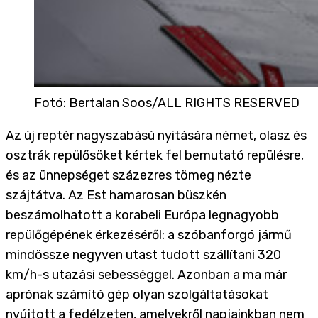
Fotó
:
Bertalan Soos/ALL RIGHTS RESERVED
Az új reptér nagyszabású nyitására német, olasz és
osztrák repülősöket kértek fel bemutató repülésre,
és az ünnepséget százezres tömeg nézte
szájtátva. Az Est hamarosan büszkén
beszámolhatott a korabeli Európa legnagyobb
repülőgépének érkezéséről: a szóbanforgó jármű
mindössze negyven utast tudott szállítani 320
km/h-s utazási sebességgel. Azonban a ma már
aprónak számító gép olyan szolgáltatásokat
nyújtott a fedélzeten, amelyekről napjainkban nem