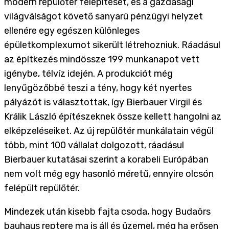
modern repülőtér felépítését, és a gazdasági
világválságot követő sanyarú pénzügyi helyzet
ellenére egy egészen különleges
épületkomplexumot sikerült létrehozniuk. Ráadásul
az építkezés mindössze 199 munkanapot vett
igénybe, télvíz idején. A produkciót még
lenyűgözőbbé teszi a tény, hogy két nyertes
pályázót is választottak, így Bierbauer Virgil és
Králik László építészeknek össze kellett hangolni az
elképzeléseiket. Az új repülőtér munkálatain végül
több, mint 100 vállalat dolgozott, ráadásul
Bierbauer kutatásai szerint a korabeli Európában
nem volt még egy hasonló méretű, ennyire olcsón
felépült repülőtér.
Mindezek után kisebb fajta csoda, hogy Budaörs
bauhaus reptere ma is áll és üzemel, még ha erősen