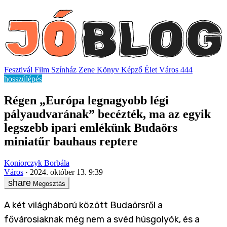
Fesztivál
Film
Színház
Zene
Könyv
Képző
Élet
Város
444
hosszúlépés
Régen „Európa legnagyobb légi
pályaudvarának” becézték, ma az egyik
legszebb ipari emlékünk Budaörs
miniatűr bauhaus reptere
Koniorczyk Borbála
Város
2024. október 13. 9:39
Megosztás
A két világháború között Budaörsről a
fővárosiaknak még nem a svéd húsgolyók, és a