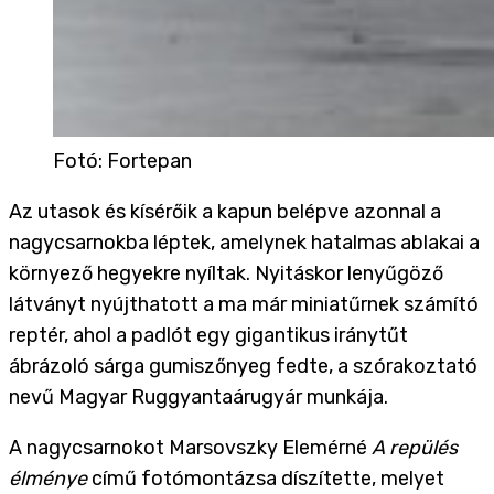
Fotó
:
Fortepan
Az utasok és kísérőik a kapun belépve azonnal a
nagycsarnokba léptek, amelynek hatalmas ablakai a
környező hegyekre nyíltak. Nyitáskor lenyűgöző
látványt nyújthatott a ma már miniatűrnek számító
reptér, ahol a padlót egy gigantikus iránytűt
ábrázoló sárga gumiszőnyeg fedte, a szórakoztató
nevű Magyar Ruggyantaárugyár munkája.
A nagycsarnokot Marsovszky Elemérné
A repülés
élménye
című fotómontázsa díszítette, melyet