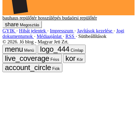
bauhaus
repülőtér
hosszúlépés
budaörsi repülőtér
Megosztás
GYIK
Hibát jelentek
Impresszum
Javítások kezelése
Jogi
dokumentumok
Médiaajánlat
RSS
Sütibeállítások
©
2026
. Jó blog - Magyar Jeti Zrt.
Menü
Címlap
Friss
Kör
Fiók