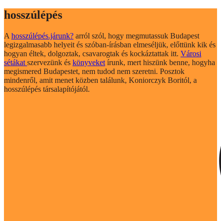
hosszúlépés
A
hosszúlépés.járunk?
arról szól, hogy megmutassuk Budapest
legizgalmasabb helyeit és szóban-írásban elmeséljük, előttünk kik és
hogyan éltek, dolgoztak, csavarogtak és kockáztattak itt.
Városi
sétákat
szervezünk és
könyveket
írunk, mert hiszünk benne, hogyha
megismered Budapestet, nem tudod nem szeretni. Posztok
mindenről, amit menet közben találunk, Koniorczyk Boritól, a
hosszúlépés társalapítójától.