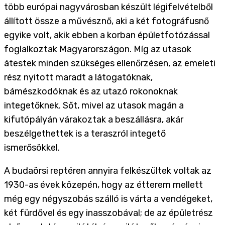
több európai nagyvárosban készült légifelvételből
állított össze a művésznő, aki a két fotográfusnő
egyike volt, akik ebben a korban épületfotózással
foglalkoztak Magyarországon. Míg az utasok
átestek minden szükséges ellenőrzésen, az emeleti
rész nyitott maradt a látogatóknak,
bámészkodóknak és az utazó rokonoknak
integetőknek. Sőt, mivel az utasok magán a
kifutópályán várakoztak a beszállásra, akár
beszélgethettek is a teraszról integető
ismerősökkel.
A budaörsi reptéren annyira felkészültek voltak az
1930-as évek közepén, hogy az étterem mellett
még egy négyszobás szálló is várta a vendégeket,
két fürdővel és egy inasszobával; de az épületrész