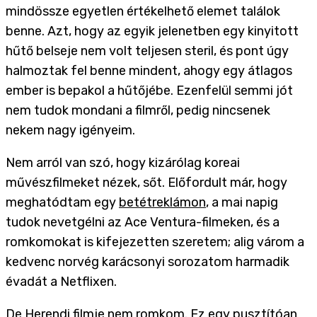
mindössze egyetlen értékelhető elemet találok
benne. Azt, hogy az egyik jelenetben egy kinyitott
hűtő belseje nem volt teljesen steril, és pont úgy
halmoztak fel benne mindent, ahogy egy átlagos
ember is bepakol a hűtőjébe. Ezenfelül semmi jót
nem tudok mondani a filmről, pedig nincsenek
nekem nagy igényeim.
Nem arról van szó, hogy kizárólag koreai
művészfilmeket nézek, sőt. Előfordult már, hogy
meghatódtam egy
betétreklámon
, a mai napig
tudok nevetgélni az Ace Ventura-filmeken, és a
romkomokat is kifejezetten szeretem; alig várom a
kedvenc norvég karácsonyi sorozatom harmadik
évadát a Netflixen.
De Herendi filmje nem romkom. Ez egy pusztítóan