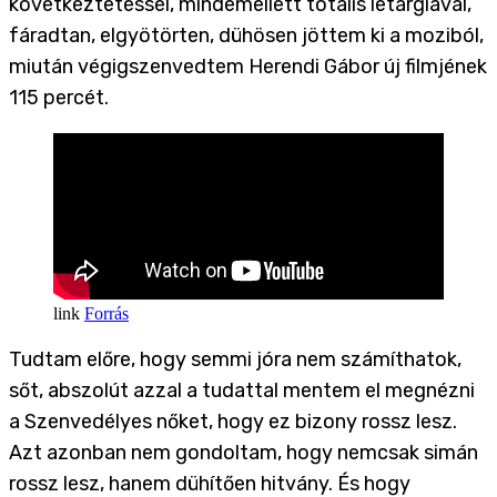
következtetéssel, mindemellett totális letargiával,
fáradtan, elgyötörten, dühösen jöttem ki a moziból,
miután végigszenvedtem Herendi Gábor új filmjének
115 percét.
Forrás
Tudtam előre, hogy semmi jóra nem számíthatok,
sőt, abszolút azzal a tudattal mentem el megnézni
a Szenvedélyes nőket, hogy ez bizony rossz lesz.
Azt azonban nem gondoltam, hogy nemcsak simán
rossz lesz, hanem dühítően hitvány. És hogy