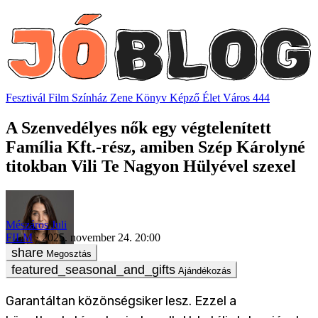
Fesztivál
Film
Színház
Zene
Könyv
Képző
Élet
Város
444
A Szenvedélyes nők egy végtelenített
Família Kft.-rész, amiben Szép Károlyné
titokban Vili Te Nagyon Hülyével szexel
Mészáros Juli
FILM
2025. november 24. 20:00
Megosztás
Ajándékozás
Garantáltan közönségsiker lesz.
Ezzel a