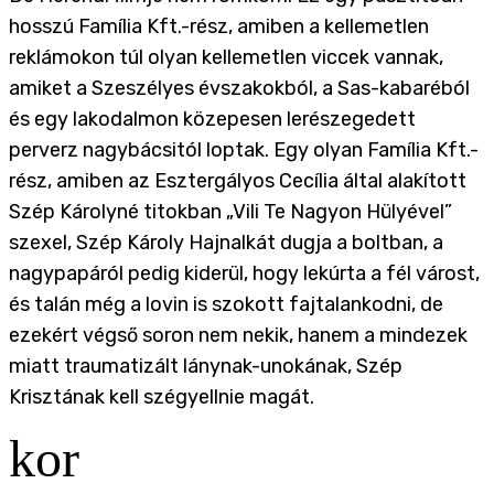
hosszú Família Kft.-rész, amiben a kellemetlen
reklámokon túl olyan kellemetlen viccek vannak,
amiket a Szeszélyes évszakokból, a Sas-kabaréból
és egy lakodalmon közepesen lerészegedett
perverz nagybácsitól loptak.
Egy olyan Família Kft.-
rész, amiben az Esztergályos Cecília által alakított
Szép Károlyné titokban „Vili Te Nagyon Hülyével”
szexel, Szép Károly Hajnalkát dugja a boltban, a
nagypapáról pedig kiderül, hogy lekúrta a fél várost,
és talán még a lovin is szokott fajtalankodni, de
ezekért végső soron nem nekik, hanem a mindezek
miatt traumatizált lánynak-unokának, Szép
Krisztának kell szégyellnie magát.