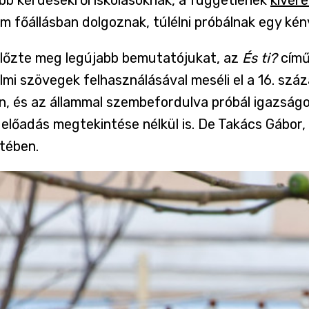
főállásban dolgoznak, túlélni próbálnak egy kén
lőzte meg legújabb bemutatójukat, az
És ti?
című
lmi szövegek felhasználásával meséli el a 16. szá
n, és az állammal szembefordulva próbál igazság
z előadás megtekintése nélkül is. De Takács Gábor
etében.