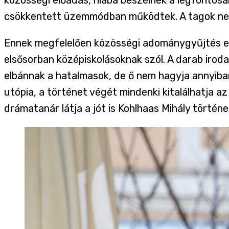
csökkentett üzemmódban működtek. A tagok nem 
Ennek megfelelően közösségi adománygyűjtés e
elsősorban középiskolásoknak szól. A darab iroda
elbánnak a hatalmasok, de ő nem hagyja annyiba
utópia, a történet végét mindenki kitalálhatja a
drámatanár látja a jót is Kohlhaas Mihály történ