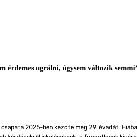
 nem érdemes ugrálni, úgysem változik semmi
 csapata 2025-ben kezdte meg 29. évadát. Hiába
bb kérdésekről iskolásoknak, a függetlenek
kivér