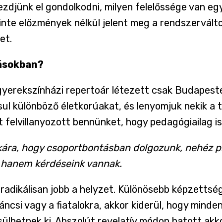
kezdjünk el gondolkodni, milyen felelőssége van eg
zinte előzmények nélkül jelent meg a rendszervá
et.
dásokban?
yerekszínházi repertoár létezett csak Budapesten
ul különböző életkorúakat, és lenyomjuk nekik a
 felvillanyozott bennünket, hogy pedagógiailag is
nkára, hogy csoportbontásban dolgozunk, nehéz p
, hanem kérdéseink vannak.
adikálisan jobb a helyzet. Különösebb képzettség 
ncsi vagy a fiatalokra, akkor kiderül, hogy minde
 sülhetnek ki. Abszolút revelatív módon hatott akk