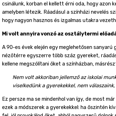
csinálunk, korban el kellett érni oda, hogy azon 
amelyben létezik. Ráadásul a színházi nevelés s
hogy nagyon hasznos és izgalmas utakra vezeth
Mi volt annyira vonzó az osztálytermi előa
A 90-es évek elején egy meglehetősen sanyarú g
nézőtérre egyszerre több száz gyereket, ráadás
kellene megszólítani őket a színházban, másrészt
Nem volt akkoriban jellemző az iskolai mu
viselkedünk a gyerekekkel, nem válaszaink
Ez persze ma se mindenhol van így, de most már r
ezek a módszerek a gyerekekkel: ha őszintén kívá
fel, jól provokálod őket, abból nagyszerű dolgok