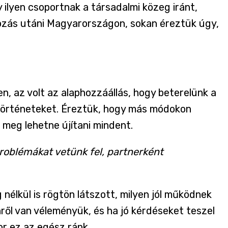
y ilyen csoportnak a társadalmi közeg iránt,
ltozás utáni Magyarországon, sokan éreztük úgy,
, az volt az alaphozzáállás, hogy beterelünk a
 történeteket. Éreztük, hogy más módokon
 meg lehetne újítani mindent.
roblémákat vetünk fel, partnerként
nélkül is rögtön látszott, milyen jól működnek
nről van véleményük, és ha jó kérdéseket teszel
or ez az egész ránk.