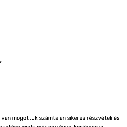
”
 van mögöttük számtalan sikeres részvételi és
eztetése
miatt már egy évvel korábban is