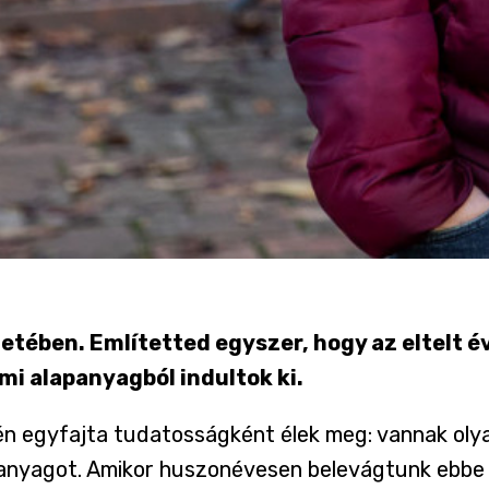
etében. Említetted egyszer, hogy az eltelt 
mi alapanyagból indultok ki.
 én egyfajta tudatosságként élek meg: vannak olya
panyagot. Amikor huszonévesen belevágtunk ebbe 