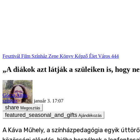
Fesztivál
Film
Színház
Zene
Könyv
Képző
Élet
Város
444
„A diákok azt látják a szüleiken is, hogy
Gócza Anita
színház
2026. január 3. 17:07
Megosztás
Ajándékozás
A Káva Műhely, a színházpedagógia egyik úttörő
közösségi előadás, hiába beszélnek a legfontosa