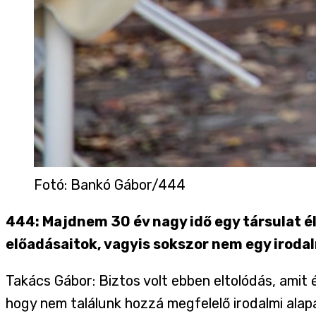
Fotó
:
Bankó Gábor/444
444: Majdnem 30 év nagy idő egy társulat él
előadásaitok, vagyis sokszor nem egy irodal
Takács Gábor: Biztos volt ebben eltolódás, amit
hogy nem találunk hozzá megfelelő irodalmi ala