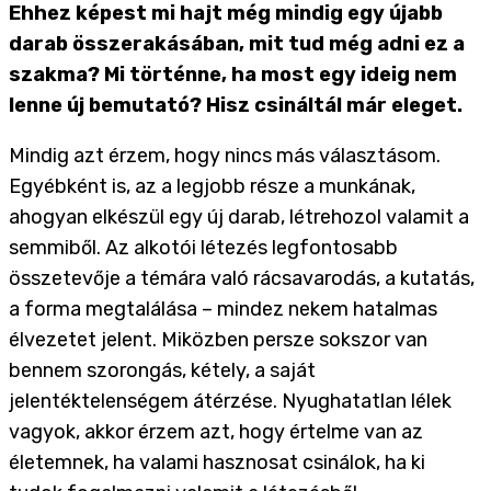
Ehhez képest mi hajt még mindig egy újabb
darab összerakásában, mit tud még adni ez a
szakma? Mi történne, ha most egy ideig nem
lenne új bemutató? Hisz csináltál már eleget.
Mindig azt érzem, hogy nincs más választásom.
Egyébként is, az a legjobb része a munkának,
ahogyan elkészül egy új darab, létrehozol valamit a
semmiből. Az alkotói létezés legfontosabb
összetevője a témára való rácsavarodás, a kutatás,
a forma megtalálása – mindez nekem hatalmas
élvezetet jelent. Miközben persze sokszor van
bennem szorongás, kétely, a saját
jelentéktelenségem átérzése. Nyughatatlan lélek
vagyok, akkor érzem azt, hogy értelme van az
életemnek, ha valami hasznosat csinálok, ha ki