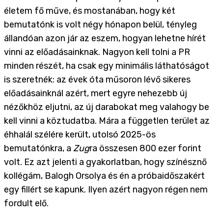
életem fő műve, és mostanában, hogy két
bemutatónk is volt négy hónapon belül, tényleg
állandóan azon jár az eszem, hogyan lehetne hírét
vinni az előadásainknak. Nagyon kell tolni a PR
minden részét, ha csak egy minimális láthatóságot
is szeretnék: az évek óta műsoron lévő sikeres
előadásainknál azért, mert egyre nehezebb új
nézőkhöz eljutni, az új darabokat meg valahogy be
kell vinni a köztudatba. Mára a független terület az
éhhalál szélére került, utolsó 2025-ös
bemutatónkra, a
Zug
ra összesen 800 ezer forint
volt. Ez azt jelenti a gyakorlatban, hogy színésznő
kollégám, Balogh Orsolya és én a próbaidőszakért
egy fillért se kapunk. Ilyen azért nagyon régen nem
fordult elő.