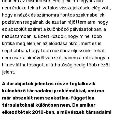
bennem az elismerésre. Pedig eleinte egyáltalán
nem érdekeltek a hivatalos visszajelzések, elég volt,
hogy a nézők és számomra fontos szakmabeliek
pozitívan reagálnak, de azután rájöttem arra, hogy
ez abszolút számít a különböző pályázatokban, a
nézőszámban is. Ezért küzdök, hogy minél több
kritika megjelenjen az előadásainkról, mert ez is
segít abban, hogy több nézőhöz eljussunk. Tehát
nem csak a hírnévről van szó, hanem arról is, hogy a
hírnév láthatóságot, a láthatóság pedig több nézőt
jelent.
A darabjaitok jelentős része foglalkozik
különböző társadalmi problémákkal, ami ma
már abszolút nem szokatlan, független
társulatoknál különösen nem. De amikor
elkezdtétek 2010-ben, a művészek társadalmi