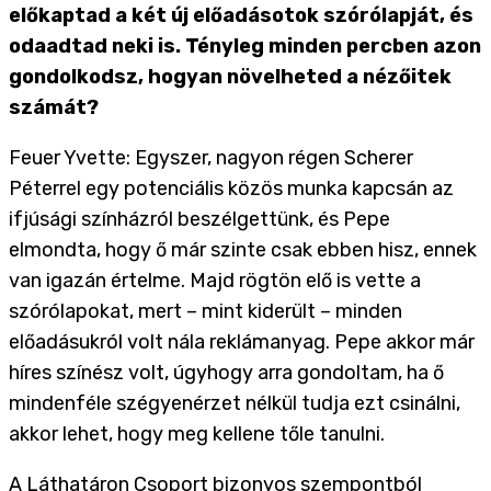
előkaptad a két új előadásotok szórólapját, és
odaadtad neki is. Tényleg minden percben azon
gondolkodsz, hogyan növelheted a nézőitek
számát?
Feuer Yvette: Egyszer, nagyon régen Scherer
Péterrel egy potenciális közös munka kapcsán az
ifjúsági színházról beszélgettünk, és Pepe
elmondta, hogy ő már szinte csak ebben hisz, ennek
van igazán értelme. Majd rögtön elő is vette a
szórólapokat, mert – mint kiderült – minden
előadásukról volt nála reklámanyag. Pepe akkor már
híres színész volt, úgyhogy arra gondoltam, ha ő
mindenféle szégyenérzet nélkül tudja ezt csinálni,
akkor lehet, hogy meg kellene tőle tanulni.
A Láthatáron Csoport bizonyos szempontból