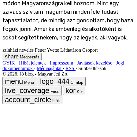
módon Magyarországra kell hoznom. Mint egy
szivacs szívtam magamba mindenféle tudást,
tapasztalatot, de mindig azt gondoltam, hogy haza
fogok jönni. Amerika emberileg és alkotóként is
sokat segített nekem, hogy az legyek, aki vagyok.
színházi nevelés
Feuer Yvette
Láthatáron Csoport
Megosztás
GYIK
Hibát jelentek
Impresszum
Javítások kezelése
Jogi
dokumentumok
Médiaajánlat
RSS
Sütibeállítások
©
2026
. Jó blog - Magyar Jeti Zrt.
Menü
Címlap
Friss
Kör
Fiók