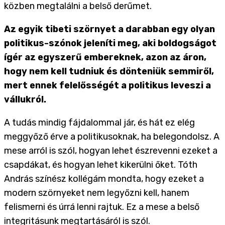
közben megtalálni a belső derűmet.
Az egyik tibeti szörnyet a darabban egy olyan
politikus-szónok jeleníti meg, aki boldogságot
ígér az egyszerű embereknek, azon az áron,
hogy nem kell tudniuk és dönteniük semmiről,
mert ennek felelősségét a politikus leveszi a
vállukról.
A tudás mindig fájdalommal jár, és hát ez elég
meggyőző érve a politikusoknak, ha belegondolsz. A
mese arról is szól, hogyan lehet észrevenni ezeket a
csapdákat, és hogyan lehet kikerülni őket. Tóth
András színész kollégám mondta, hogy ezeket a
modern szörnyeket nem legyőzni kell, hanem
felismerni és úrrá lenni rajtuk. Ez a mese a belső
integritásunk megtartásáról is szól.