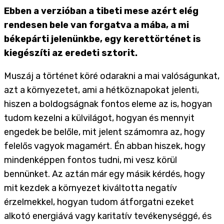
Ebben a verzióban a tibeti mese azért elég
rendesen bele van forgatva a mába, a mi
békepárti jelenünkbe, egy kerettörténet is
kiegészíti az eredeti sztorit.
Muszáj a történet köré odarakni a mai valóságunkat,
azt a környezetet, ami a hétköznapokat jelenti,
hiszen a boldogságnak fontos eleme az is, hogyan
tudom kezelni a külvilágot, hogyan és mennyit
engedek be belőle, mit jelent számomra az, hogy
felelős vagyok magamért. Én abban hiszek, hogy
mindenképpen fontos tudni, mi vesz körül
bennünket. Az aztán már egy másik kérdés, hogy
mit kezdek a környezet kiváltotta negatív
érzelmekkel, hogyan tudom átforgatni ezeket
alkotó energiává vagy karitatív tevékenységgé, és