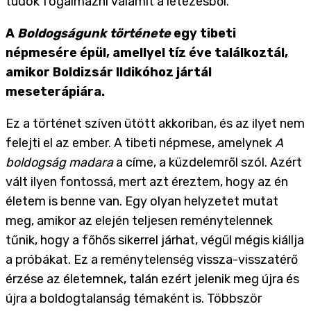
tudok fogalmazni valamit a létezésből.
A
Boldogságunk története
egy tibeti
népmesére épül, amellyel tíz éve találkoztál,
amikor Boldizsár Ildikóhoz jártál
meseterápiára.
Ez a történet szíven ütött akkoriban, és az ilyet nem
felejti el az ember. A tibeti népmese, amelynek
A
boldogság madara
a címe, a küzdelemről szól. Azért
vált ilyen fontossá, mert azt éreztem, hogy az én
életem is benne van. Egy olyan helyzetet mutat
meg, amikor az elején teljesen reménytelennek
tűnik, hogy a főhős sikerrel járhat, végül mégis kiállja
a próbákat. Ez a reménytelenség vissza-visszatérő
érzése az életemnek, talán ezért jelenik meg újra és
újra a boldogtalanság témaként is. Többször