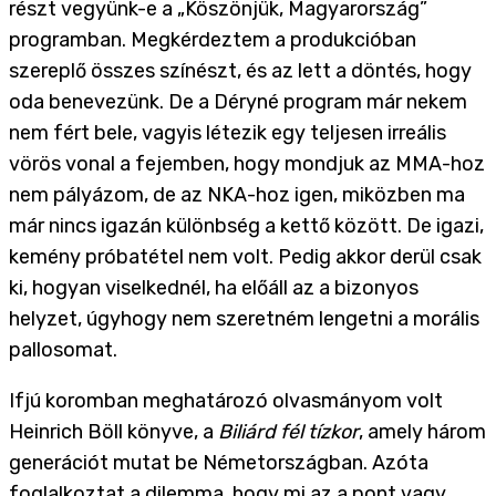
részt vegyünk-e a „Köszönjük, Magyarország”
programban. Megkérdeztem a produkcióban
szereplő összes színészt, és az lett a döntés, hogy
oda benevezünk. De a Déryné program már nekem
nem fért bele, vagyis létezik egy teljesen irreális
vörös vonal a fejemben, hogy mondjuk az MMA-hoz
nem pályázom, de az NKA-hoz igen, miközben ma
már nincs igazán különbség a kettő között. De igazi,
kemény próbatétel nem volt. Pedig akkor derül csak
ki, hogyan viselkednél, ha előáll az a bizonyos
helyzet, úgyhogy nem szeretném lengetni a morális
pallosomat.
Ifjú koromban meghatározó olvasmányom volt
Heinrich Böll könyve, a
Biliárd fél tízkor
, amely három
generációt mutat be Németországban. Azóta
foglalkoztat a dilemma, hogy mi az a pont vagy