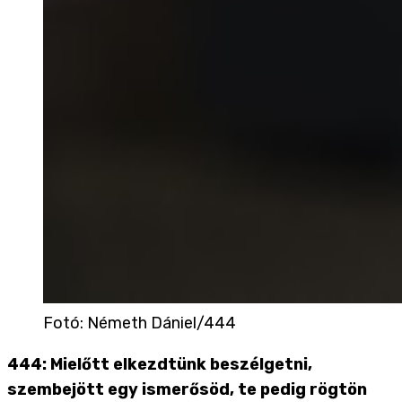
Fotó
:
Németh Dániel/444
444: Mielőtt elkezdtünk beszélgetni,
szembejött egy ismerősöd, te pedig rögtön