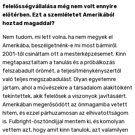
felelősségvállalása még nem volt ennyire
előtérben. Ezt a szemléletet Amerikából
hoztad magaddal?
Nem tudom, mi lett volna, ha nem megyek el
Amerikába, beszélgetnénk-e mi most bármiről.
2001-től csináltam ott a mesterképzésemet. Kinn
megtapasztaltam a tanulás és a próbálkozás
felszabadult örömét, a teljesítménykényszertől
való teljes megszabadulást. Olyan egyetemre
jártam, ahol a művészekre a társadalom alakítóiként
tekintettek, akik felelősek a viszonyok javításáért.
Amerikában megerősödött az önmagamba vetett
hitem, és ezzel párhuzamosan az elhivatottságom
is. Fulbright-ösztöndíjjal mentem ki, és komolyan
vettem azt, hogy amit kinn tanulok, azt valamilyen