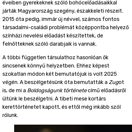
éveiben gyerekeknek szóló bohócelőadásaikkal
járták Magyarország szegény, északkeleti részeit.
2015 óta pedig, immár új névvel, számos fontos
társadalmi-családi problémát középpontba helyező
színházi nevelési előadást készítettek, de
felnőtteknek szóló darabjaik is vannak.
A többi független társulathoz hasonlóan ők
sincsenek könnyű helyzetben. Ehhez képest
szokatlan módon két bemutatójuk is volt 2025
végén. A beszélgetésünk óta bemutatták a
Zug
ot
is, de mi a
Boldogságunk története
című előadásről
ültünk le beszélgetni. A tibeti mese kortárs
kerettörténetet kapott, és ettől még inkább szól
rólunk.