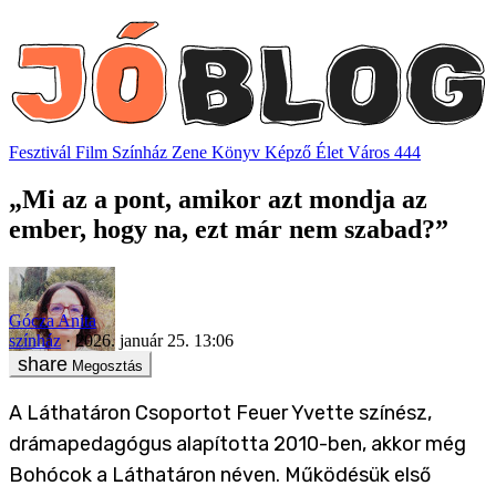
Fesztivál
Film
Színház
Zene
Könyv
Képző
Élet
Város
444
„Mi az a pont, amikor azt mondja az
ember, hogy na, ezt már nem szabad?”
Gócza Anita
színház
2026. január 25. 13:06
Megosztás
A Láthatáron Csoportot Feuer Yvette színész,
drámapedagógus alapította 2010-ben, akkor még
Bohócok a Láthatáron néven. Működésük első