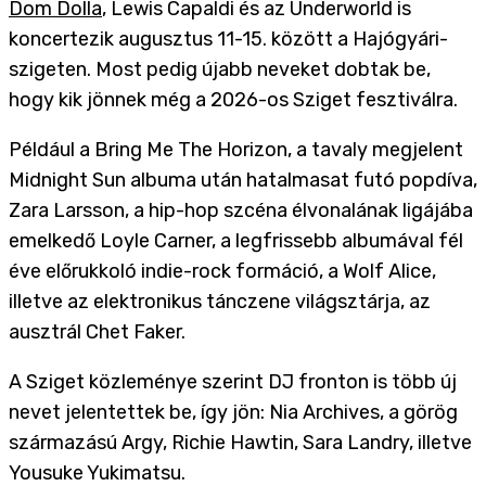
Dom Dolla
, Lewis Capaldi és az Underworld is
koncertezik augusztus 11-15. között a Hajógyári-
szigeten. Most pedig újabb neveket dobtak be,
hogy kik jönnek még a 2026-os Sziget fesztiválra.
Például a Bring Me The Horizon, a tavaly megjelent
Midnight Sun albuma után hatalmasat futó popdíva,
Zara Larsson, a hip-hop szcéna élvonalának ligájába
emelkedő Loyle Carner, a legfrissebb albumával fél
éve előrukkoló indie-rock formáció, a Wolf Alice,
illetve az elektronikus tánczene világsztárja, az
ausztrál Chet Faker.
A Sziget közleménye szerint DJ fronton is több új
nevet jelentettek be, így jön: Nia Archives, a görög
származású Argy, Richie Hawtin, Sara Landry, illetve
Yousuke Yukimatsu.