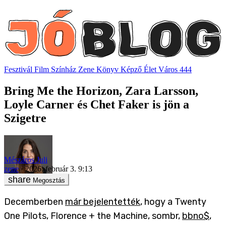
Fesztivál
Film
Színház
Zene
Könyv
Képző
Élet
Város
444
Bring Me the Horizon, Zara Larsson,
Loyle Carner és Chet Faker is jön a
Szigetre
Mészáros Juli
zene
2026. február 3. 9:13
Megosztás
Decemberben
már bejelentették
, hogy a Twenty
One Pilots, Florence + the Machine, sombr,
bbno$
,