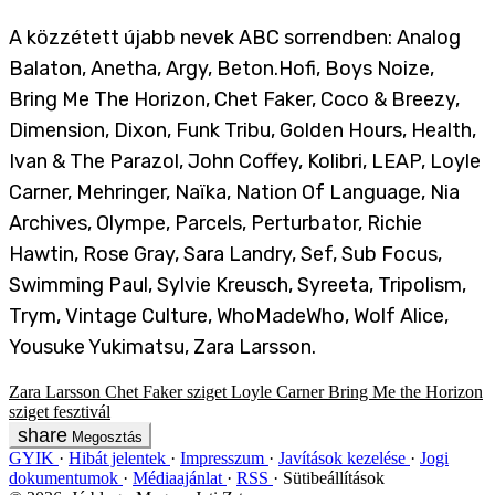
A közzétett újabb nevek ABC sorrendben: Analog
Balaton, Anetha, Argy, Beton.Hofi, Boys Noize,
Bring Me The Horizon, Chet Faker, Coco & Breezy,
Dimension, Dixon, Funk Tribu, Golden Hours, Health,
Ivan & The Parazol, John Coffey, Kolibri, LEAP, Loyle
Carner, Mehringer, Naïka, Nation Of Language, Nia
Archives, Olympe, Parcels, Perturbator, Richie
Hawtin, Rose Gray, Sara Landry, Sef, Sub Focus,
Swimming Paul, Sylvie Kreusch, Syreeta, Tripolism,
Trym, Vintage Culture, WhoMadeWho, Wolf Alice,
Yousuke Yukimatsu, Zara Larsson.
Zara Larsson
Chet Faker
sziget
Loyle Carner
Bring Me the Horizon
sziget fesztivál
Megosztás
GYIK
Hibát jelentek
Impresszum
Javítások kezelése
Jogi
dokumentumok
Médiaajánlat
RSS
Sütibeállítások