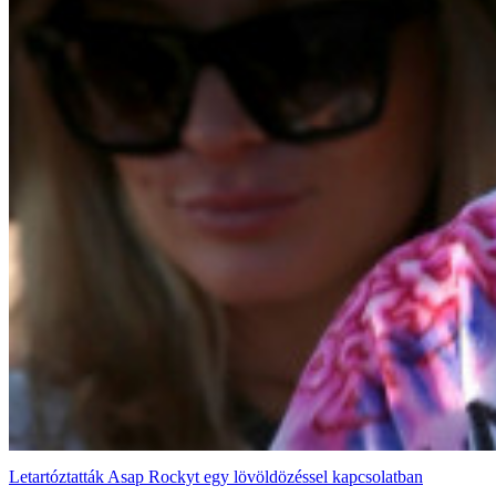
Letartóztatták Asap Rockyt egy lövöldözéssel kapcsolatban