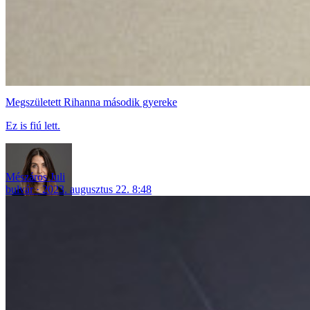
Megszületett Rihanna második gyereke
Ez is fiú lett.
Mészáros Juli
bulvár
2023. augusztus 22. 8:48