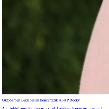
Októberben Budapesten koncertezik ASAP Rocky
A világhírű amerikai rapper, akinek korábban három magyarországi