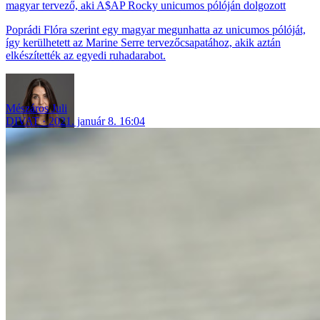
magyar tervező, aki A$AP Rocky unicumos pólóján dolgozott
Poprádi Flóra szerint egy magyar megunhatta az unicumos pólóját,
így kerülhetett az Marine Serre tervezőcsapatához, akik aztán
elkészítették az egyedi ruhadarabot.
Mészáros Juli
DIVAT
2021. január 8. 16:04