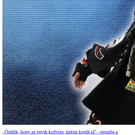
„Örülök, hogy az egyik kedvenc italom került rá” - mondja a