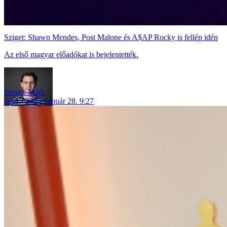
Sziget: Shawn Mendes, Post Malone és A$AP Rocky is fellép idén
Az első magyar előadókat is bejelentették.
Benics Márk
zene
2025. január 28. 9:27