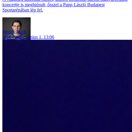
koncertje is meghiúsult, ősszel a Papp László Budapest
Sportarénában lép fel.
Benics Márk
zene
2026. június 1. 13:06