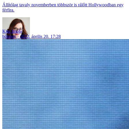
Állítólag tavaly novemberben többször is rálőtt Hollywoodban egy
férfira.
Kiss Imola
bűnügy
2022. április 20. 17:28