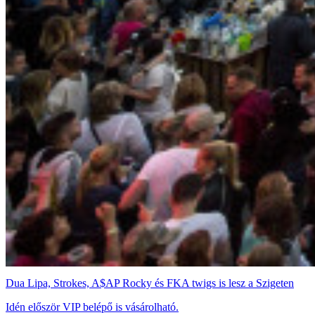
Dua Lipa, Strokes, A$AP Rocky és FKA twigs is lesz a Szigeten
Idén először VIP belépő is vásárolható.