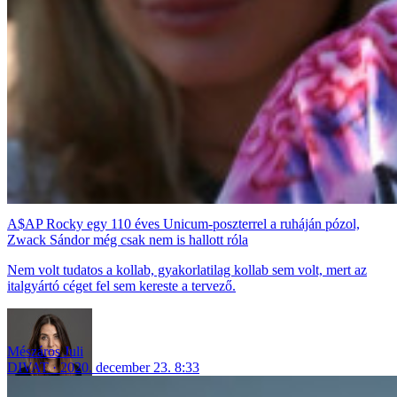
A$AP Rocky egy 110 éves Unicum-poszterrel a ruháján pózol,
Zwack Sándor még csak nem is hallott róla
Nem volt tudatos a kollab, gyakorlatilag kollab sem volt, mert az
italgyártó céget fel sem kereste a tervező.
Mészáros Juli
DIVAT
2020. december 23. 8:33