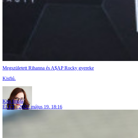
Megszületett Rihanna és A$AP Rocky gyereke
Kisfiú.
Kiss Imola
ÉLET
2022. május 19. 18:16