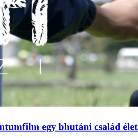
tumfilm egy bhutáni család élet