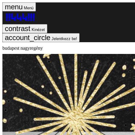
Menü
Kinézet
Jelentkezz be!
budapest nagyregény