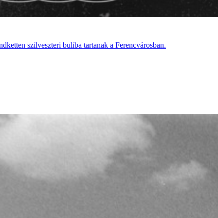
dketten szilveszteri buliba tartanak a Ferencvárosban.