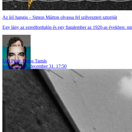
Az író hangja – Simon Márton olvassa fel szilveszteri sztoriját
Egy lány az ezredfordulón és egy fiatalember az 1920-as években: min
Urfi Péter
,
Botos Tamás
könyv
2024. december 31. 17:50