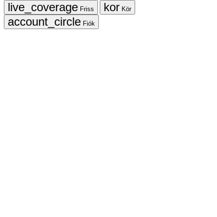
Friss
Kör
Fiók