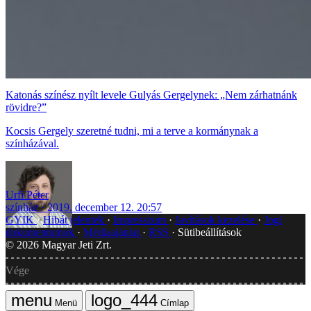
Katonás színész nyílt levele Gulyás Gergelynek: „Nem zárhatnánk
rövidre?”
Kocsis Gergely szeretné tudni, mi a terve a kormánynak a
színházával.
Urfi Péter
színház
2019. december 12. 20:57
GYIK
Hibát jelentek
Impresszum
Javítások kezelése
Jogi
dokumentumok
Médiaajánlat
RSS
Sütibeállítások
©
2026
Magyar Jeti Zrt.
Vége
Menü
Címlap