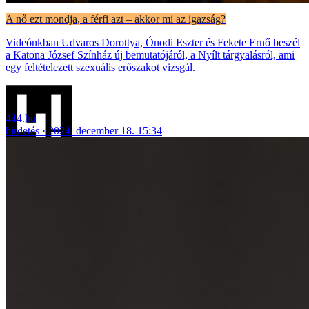
A nő ezt mondja, a férfi azt – akkor mi az igazság?
Videónkban Udvaros Dorottya, Ónodi Eszter és Fekete Ernő beszél
a Katona József Színház új bemutatójáról, a Nyílt tárgyalásról, ami
egy feltételezett szexuális erőszakot vizsgál.
444.hu
hirdetés
2024. december 18. 15:34