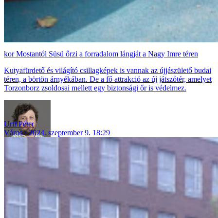
Mostantól Süsü őrzi a forradalom lángját a Nagy Imre téren
Kutyafürdető és világító csillagképek is vannak az újjászülető budai
téren, a börtön árnyékában. De a fő attrakció az új játszótér, amelyet
Torzonborz zsoldosai mellett egy biztonsági őr is védelmez.
Urfi Péter
Város
2024. szeptember 9. 18:29