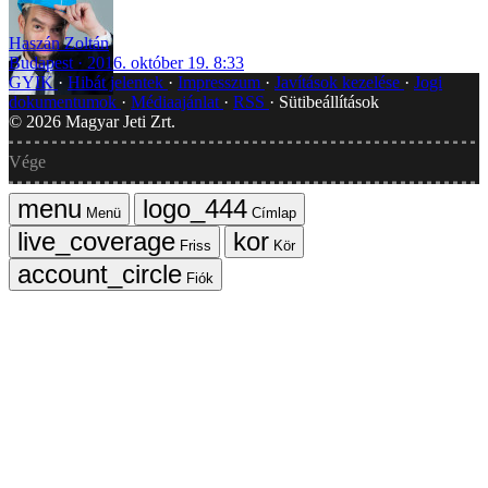
Haszán Zoltán
Budapest
2016. október 19. 8:33
GYIK
Hibát jelentek
Impresszum
Javítások kezelése
Jogi
dokumentumok
Médiaajánlat
RSS
Sütibeállítások
©
2026
Magyar Jeti Zrt.
Vége
Menü
Címlap
Friss
Kör
Fiók