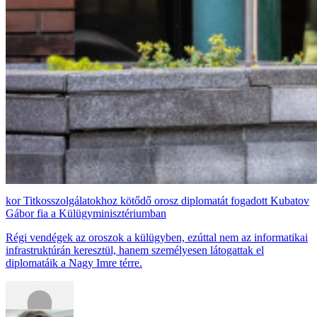
Titkosszolgálatokhoz kötődő orosz diplomatát fogadott Kubatov
Gábor fia a Külügyminisztériumban
Régi vendégek az oroszok a külügyben, ezúttal nem az informatikai
infrastruktúrán keresztül, hanem személyesen látogattak el
diplomatáik a Nagy Imre térre.