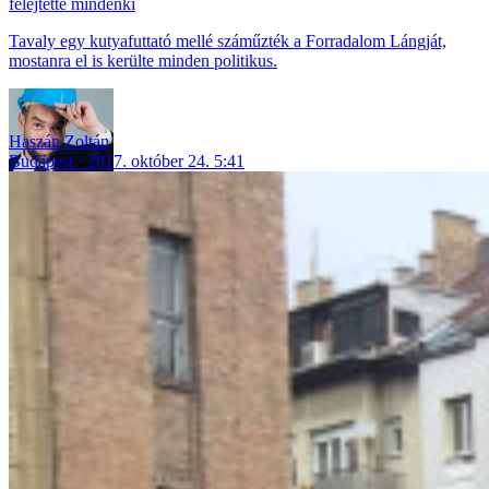
felejtette mindenki
Tavaly egy kutyafuttató mellé száműzték a Forradalom Lángját,
mostanra el is kerülte minden politikus.
Haszán Zoltán
Budapest
2017. október 24. 5:41