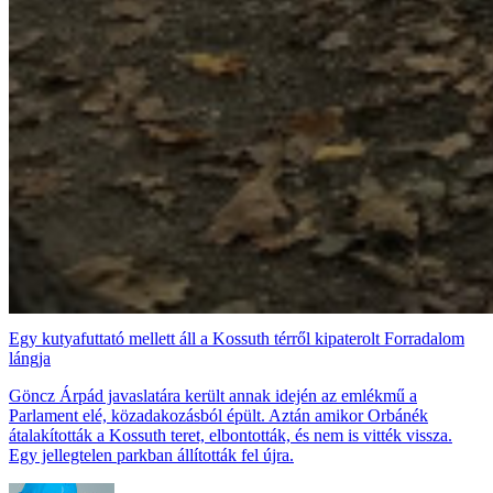
Egy kutyafuttató mellett áll a Kossuth térről kipaterolt Forradalom
lángja
Göncz Árpád javaslatára került annak idején az emlékmű a
Parlament elé, közadakozásból épült. Aztán amikor Orbánék
átalakították a Kossuth teret, elbontották, és nem is vitték vissza.
Egy jellegtelen parkban állították fel újra.