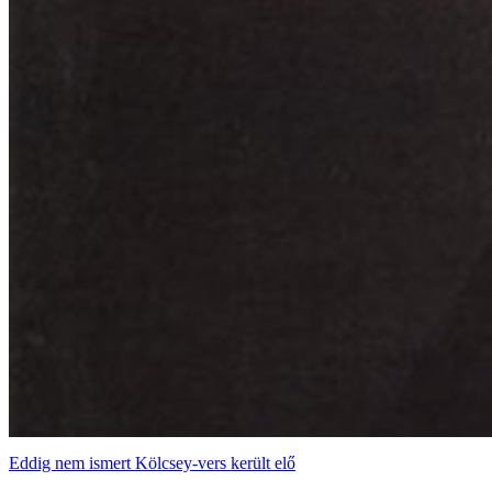
Eddig nem ismert Kölcsey-vers került elő