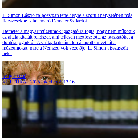
L. Simon László fb-posztban tette helyre a szorult helyzetében más
fideszesekbe is belemaró Demeter Szilárdot
Demeter a magyar múzeumok igazgatóira fogta, hogy nem működik
az általa kitalált rendszer, ami teljesen megfosztotta az igazgatókat a
döntési jogaiktól. Azt írta, kritikán aluli állapotban vett át a
múzeumokat, mire a Nemzeti volt vezetője, L. Simon visszaszólt
neki.
Szily László
KULTÚRA
2025. október 2. 13:16