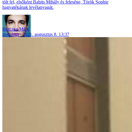
tölt fel, elsőként Babits Mihály és felesége, Török Sophie
hagyatékának levélanyagát.
Herczeg Márk
irodalom
2021. augusztus 8. 13:37