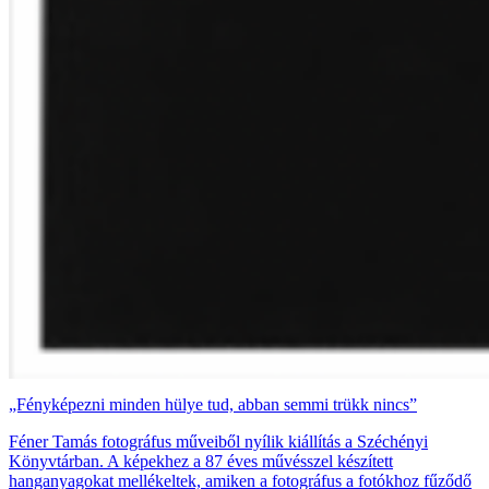
„Fényképezni minden hülye tud, abban semmi trükk nincs”
Féner Tamás fotográfus műveiből nyílik kiállítás a Széchényi
Könyvtárban. A képekhez a 87 éves művésszel készített
hanganyagokat mellékeltek, amiken a fotográfus a fotókhoz fűződő