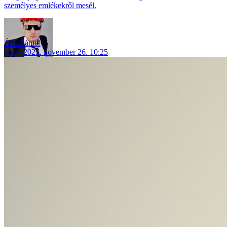
személyes emlékekről mesél.
Ács Dániel
fotó
2025. november 26. 10:25