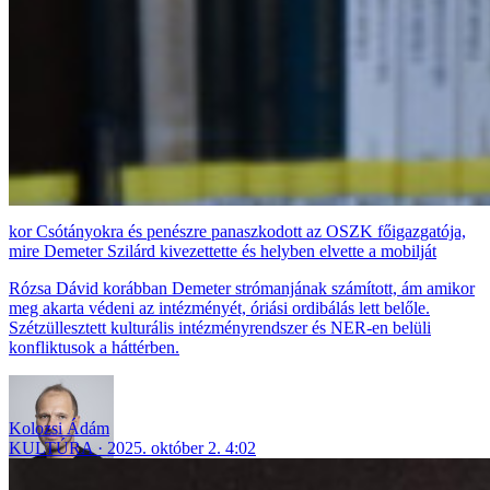
Csótányokra és penészre panaszkodott az OSZK főigazgatója,
mire Demeter Szilárd kivezettette és helyben elvette a mobilját
Rózsa Dávid korábban Demeter strómanjának számított, ám amikor
meg akarta védeni az intézményét, óriási ordibálás lett belőle.
Szétzüllesztett kulturális intézményrendszer és NER-en belüli
konfliktusok a háttérben.
Kolozsi Ádám
KULTÚRA
2025. október 2. 4:02