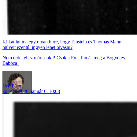
Ki kattint ma egy olyan hírre, hogy Einstein és Thomas Mann
műveit ezentúl ingyen lehet olvasni?
Nem érdekel ez már senkit! Csak a Frei Tamás meg a Bogyó és
Babóca!
Urfi Péter
könyv
2026. január 6. 10:08