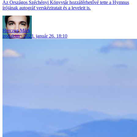
Az Országos Széchényi Könyvtár hozzáférhetővé tette a Hymnus
írójának autográf verskéziratait és a leveleit is.
Herczeg Márk
irodalom
2023. január 26. 18:10