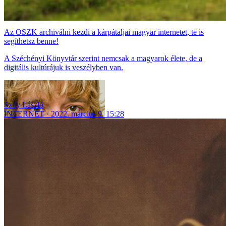
Az OSZK archiválni kezdi a kárpátaljai magyar internetet, te is
segíthetsz benne!
A Széchényi Könyvtár szerint nemcsak a magyarok élete, de a
digitális kultúrájuk is veszélyben van.
Szily László
INTERNET
2022. március 9. 15:28