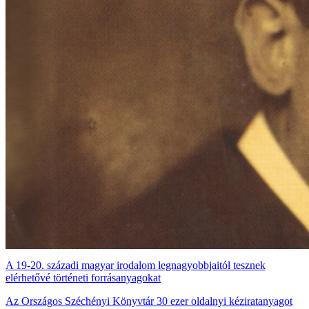
A 19-20. századi magyar irodalom legnagyobbjaitól tesznek
elérhetővé történeti forrásanyagokat
Az Országos Széchényi Könyvtár 30 ezer oldalnyi kéziratanyagot