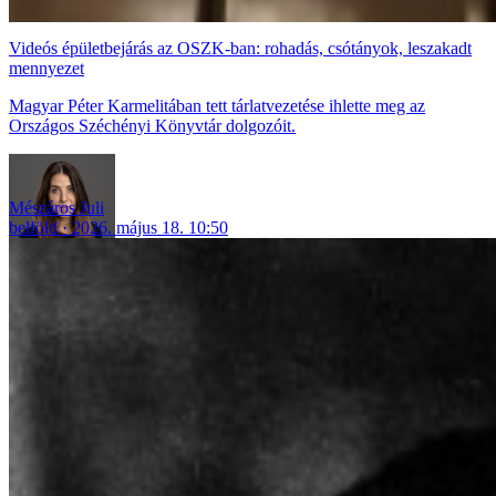
Videós épületbejárás az OSZK-ban: rohadás, csótányok, leszakadt
mennyezet
Magyar Péter Karmelitában tett tárlatvezetése ihlette meg az
Országos Széchényi Könyvtár dolgozóit.
Mészáros Juli
belföld
2026. május 18. 10:50