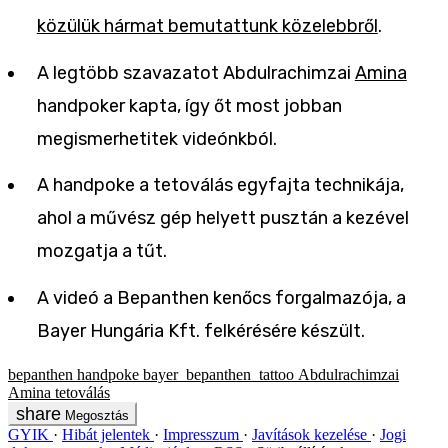
közülük hármat bemutattunk közelebbről
.
A legtöbb szavazatot Abdulrachimzai
Amina
handpoker kapta, így őt most jobban
megismerhetitek videónkból.
A handpoke a tetoválás egyfajta technikája,
ahol a művész gép helyett pusztán a kezével
mozgatja a tűt.
A videó a Bepanthen kenőcs forgalmazója, a
Bayer Hungária Kft. felkérésére készült.
bepanthen
handpoke
bayer_bepanthen_tattoo
Abdulrachimzai
Amina
tetoválás
Megosztás
GYIK
Hibát jelentek
Impresszum
Javítások kezelése
Jogi