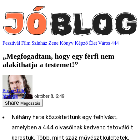
Fesztivál
Film
Színház
Zene
Könyv
Képző
Élet
Város
444
„Megfogadtam, hogy egy férfi nem
alakíthatja a testemet!”
Promó Ottó
hirdetés
2020. október 8. 6:49
Megosztás
Néhány hete közzétettünk egy felhívást,
amelyben a 444 olvasóinak kedvenc tetoválóit
kerestük. Több, mint száz művészt küldtetek,