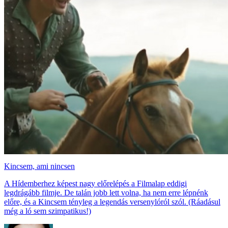
Kincsem, ami nincsen
A Hídemberhez képest nagy előrelépés a Filmalap eddigi
legdrágább filmje. De talán jobb lett volna, ha nem erre lépnénk
előre, és a Kincsem tényleg a legendás versenylóról szól. (Ráadásul
még a ló sem szimpatikus!)