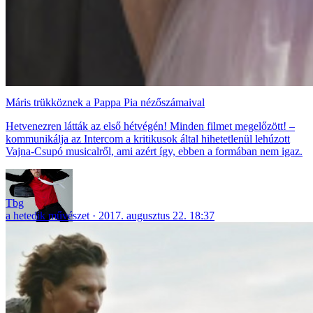
Máris trükköznek a Pappa Pia nézőszámaival
Hetvenezren látták az első hétvégén! Minden filmet megelőzött! –
kommunikálja az Intercom a kritikusok által hihetetlenül lehúzott
Vajna-Csupó musicalről, ami azért így, ebben a formában nem igaz.
Tbg
a hetedik művészet
2017. augusztus 22. 18:37