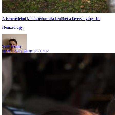
A Honvédelmi Minisztérium alá kerülhet a lóversenyfogadás
Nemzeti ügy.
Solti Hanna
sport
2023. július 20. 19:07