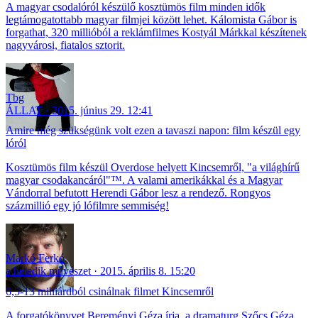
A magyar csodalóról készülő kosztümös film minden idők
legtámogatottabb magyar filmjei között lehet. Kálomista Gábor is
forgathat, 320 millióból a reklámfilmes Kostyál Márkkal készítenek
nagyvárosi, fiatalos sztorit.
Tbg
ÁLLAT
2015. június 29. 12:41
Amire még szükségünk volt ezen a tavaszi napon: film készül egy
lóról
Kosztümös film készül Overdose helyett Kincsemről, "a világhírű
magyar csodakancáról"™. A valami amerikákkal és a Magyar
Vándorral befutott Herendi Gábor lesz a rendező. Rongyos
százmillió egy jó lófilmre semmiség!
Markó Ferkó
a hetedik művészet
2015. április 8. 15:20
6,5-13 milliárdból csinálnak filmet Kincsemről
A forgatókönyvet Bereményi Géza írja, a dramaturg Szőcs Géza