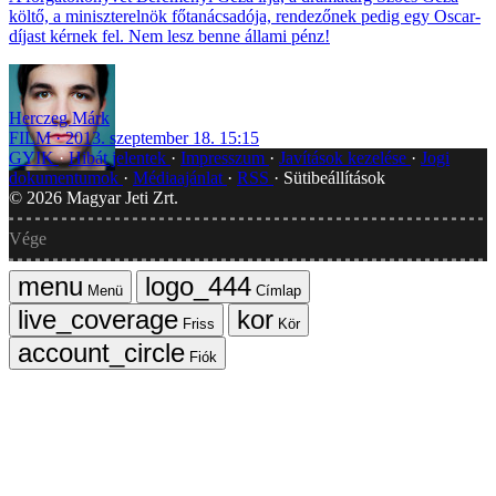
költő, a miniszterelnök főtanácsadója, rendezőnek pedig egy Oscar-
díjast kérnek fel. Nem lesz benne állami pénz!
Herczeg Márk
FILM
2013. szeptember 18. 15:15
GYIK
Hibát jelentek
Impresszum
Javítások kezelése
Jogi
dokumentumok
Médiaajánlat
RSS
Sütibeállítások
©
2026
Magyar Jeti Zrt.
Vége
Menü
Címlap
Friss
Kör
Fiók