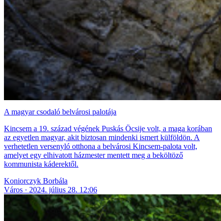
A magyar csodaló belvárosi palotája
Kincsem a 19. század végének Puskás Öcsije volt, a maga korában
az egyetlen magyar, akit biztosan mindenki ismert külföldön. A
verhetetlen versenyló otthona a belvárosi Kincsem-palota volt,
amelyet egy elhivatott házmester mentett meg a beköltöző
kommunista káderektől.
Koniorczyk Borbála
Város
2024. július 28. 12:06