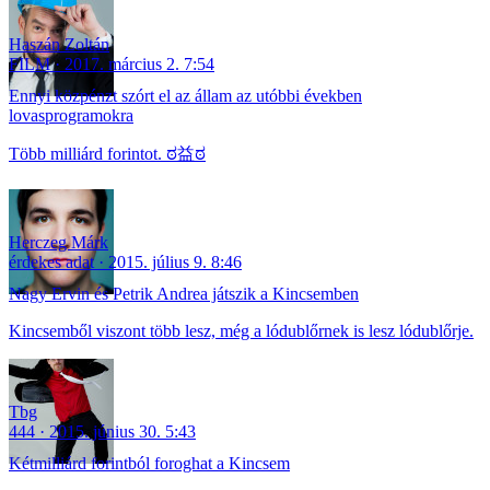
Haszán Zoltán
FILM
2017. március 2. 7:54
Ennyi közpénzt szórt el az állam az utóbbi években
lovasprogramokra
Több milliárd forintot. ಠ益ಠ
Herczeg Márk
érdekes adat
2015. július 9. 8:46
Nagy Ervin és Petrik Andrea játszik a Kincsemben
Kincsemből viszont több lesz, még a lódublőrnek is lesz lódublőrje.
Tbg
444
2015. június 30. 5:43
Kétmilliárd forintból foroghat a Kincsem