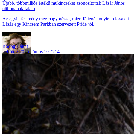
Újabb, többmilliós értékű műkincseket azonosítottak Lázár János
otthonának falain
Az egyik festmény megmagyarázza, miért féltené annyira a lovakat
Lázár egy Kincsem Parkban szervezett Pride-tól.
Bódog Bálint
belföld
2025. június 10. 5:14