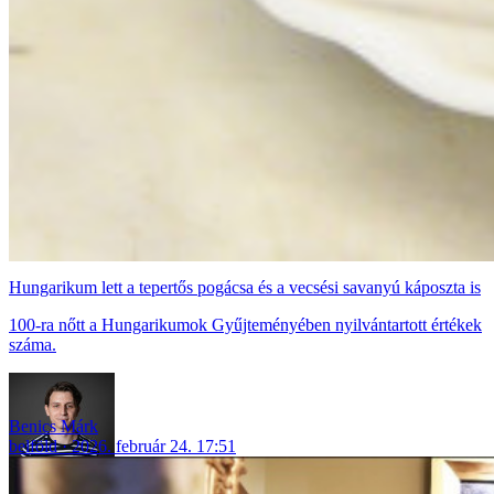
Hungarikum lett a tepertős pogácsa és a vecsési savanyú káposzta is
100-ra nőtt a Hungarikumok Gyűjteményében nyilvántartott értékek
száma.
Benics Márk
belföld
2026. február 24. 17:51