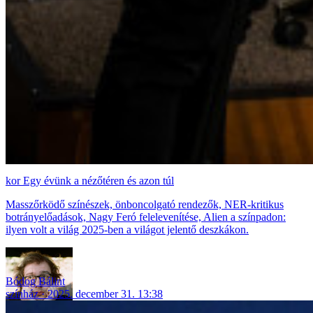
Egy évünk a nézőtéren és azon túl
Masszőrködő színészek, önboncolgató rendezők, NER-kritikus
botrányelőadások, Nagy Feró felelevenítése, Alien a színpadon:
ilyen volt a világ 2025-ben a világot jelentő deszkákon.
Bódog Bálint
színház
2025. december 31. 13:38