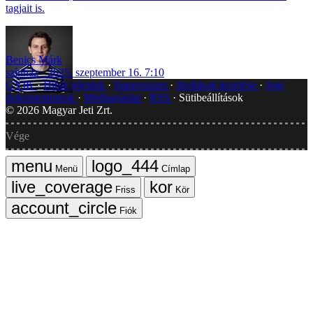
tagjait is.
Benics Márk
színház
2025. szeptember 16. 7:10
GYIK
Hibát jelentek
Impresszum
Javítások kezelése
Jogi
dokumentumok
Médiaajánlat
RSS
Sütibeállítások
©
2026
Magyar Jeti Zrt.
Vége
Menü
Címlap
Friss
Kör
Fiók