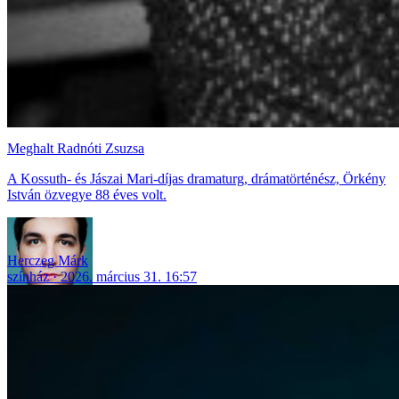
Meghalt Radnóti Zsuzsa
A Kossuth- és Jászai Mari-díjas dramaturg, drámatörténész, Örkény
István özvegye 88 éves volt.
Herczeg Márk
színház
2026. március 31. 16:57