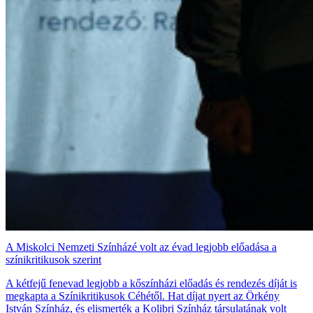
A Miskolci Nemzeti Színházé volt az évad legjobb előadása a
színikritikusok szerint
A kétfejű fenevad legjobb a kőszínházi előadás és rendezés díját is
megkapta a Színikritikusok Céhétől. Hat díjat nyert az Örkény
István Színház, és elismerték a Kolibri Színház társulatának volt