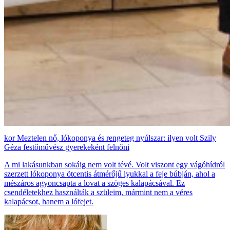
Meztelen nő, lókoponya és rengeteg nyúlszar: ilyen volt Szily
Géza festőművész gyerekeként felnőni
A mi lakásunkban sokáig nem volt tévé. Volt viszont egy vágóhídról
szerzett lókoponya ötcentis átmérőjű lyukkal a feje búbján, ahol a
mészáros agyoncsapta a lovat a szöges kalapácsával. Ez
csendéletekhez használták a szüleim, mármint nem a véres
kalapácsot, hanem a lófejet.