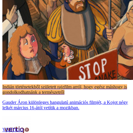
Indián történetekből született rajzfilm arról, hogy egész máshogy is
gondolkodhatnánk a természetről
Gauder Áron különleges hangulatú animációs filmjét, a Kojot négy
lelkét március 16-ától vetítik a mozikban.
VERTIGO