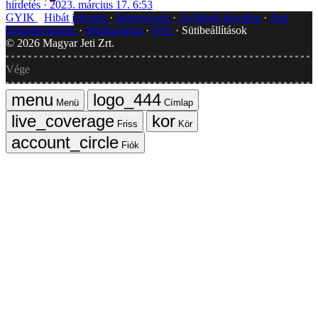
hirdetés
2023. március 17. 6:53
GYIK
Hibát jelentek
Impresszum
Javítások kezelése
Jogi
dokumentumok
Médiaajánlat
RSS
Sütibeállítások
©
2026
Magyar Jeti Zrt.
Vége
Menü
Címlap
Friss
Kör
Fiók