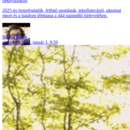
békevíziókról
2025-ös összefoglalók, felfutó sportágak, teknősinvázió, ukrajnai
riport és a hatalom lélektana a 444 napindító hírlevelében.
Bódog Bálint
reggel 4
2026. január 3. 9:59