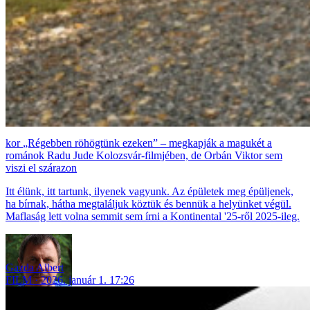
„Régebben röhögtünk ezeken” – megkapják a magukét a
románok Radu Jude Kolozsvár-filmjében, de Orbán Viktor sem
viszi el szárazon
Itt élünk, itt tartunk, ilyenek vagyunk. Az épületek meg épüljenek,
ha bírnak, hátha megtaláljuk köztük és bennük a helyünket végül.
Maflaság lett volna semmit sem írni a Kontinental '25-ről 2025-ileg.
Gazda Albert
FILM
2026. január 1. 17:26