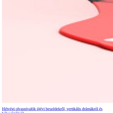
Hétvégi olvasnivalók újévi beszédekről, vertikális drámákról és