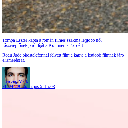
Tompa Eszter kapta a román filmes szakma legjobb női
főszereplőnek járó díját a Kontinental ’25-ért
Radu Jude okostelefonnal felvett filmje kapta a legjobb filmnek járó
elismerést is.
Herczeg Márk
FILM
2026. május 5. 15:03