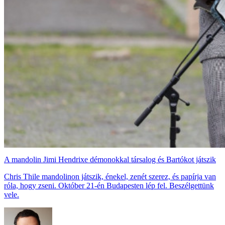
A mandolin Jimi Hendrixe démonokkal társalog és Bartókot játszik
Chris Thile mandolinon játszik, énekel, zenét szerez, és papírja van
róla, hogy zseni. Október 21-én Budapesten lép fel. Beszélgettünk
vele.