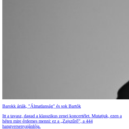
Barokk áriák, "Álmatlanság" és sok Bartók
Itt a tavasz, dagad a klasszikus zenei koncertélet. Mutatjuk, ezen a
héten mire érdemes menni: ez a „Zajszűrő”, a 444
hangversenyajánlója.