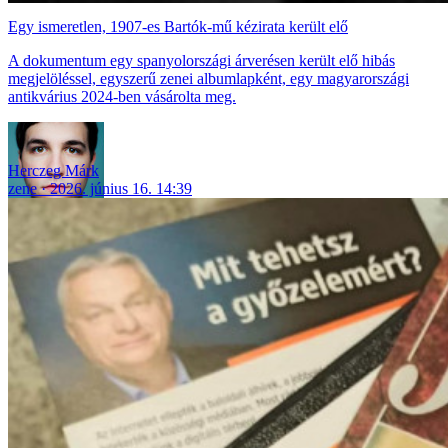
Egy ismeretlen, 1907-es Bartók-mű kézirata került elő
A dokumentum egy spanyolországi árverésen került elő hibás
megjelöléssel, egyszerű zenei albumlapként, egy magyarországi
antikvárius 2024-ben vásárolta meg.
Herczeg Márk
zene
2026. június 16. 14:39