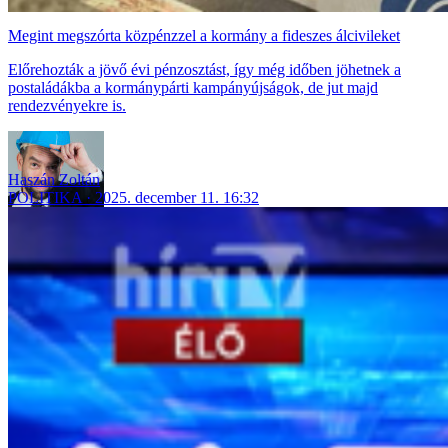
Megint megszórta közpénzzel a kormány a fideszes álcivileket
Előrehozták a jövő évi pénzosztást, így még időben jöhetnek a
postaládákba a kormánypárti kampányújságok, de jut majd
rendezvényekre is.
Haszán Zoltán
POLITIKA
2025. december 11. 16:32