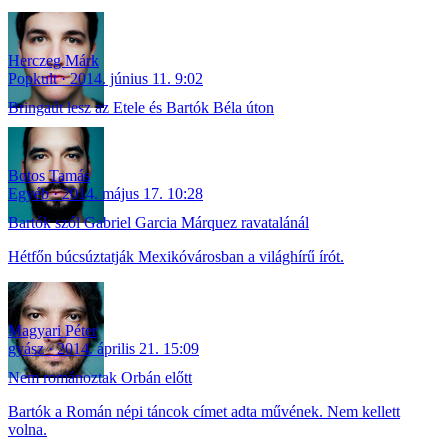
Herczeg Márk
Popkult
2014. június 11. 9:02
Bringaút lesz az Etele és Bartók Béla úton
Botos Tamás
Egyéb
2014. május 17. 10:28
Bartók szól Gabriel Garcia Márquez ravatalánál
Hétfőn búcsúztatják Mexikóvárosban a világhírű írót.
Magyari Péter
gyász
2014. április 21. 15:09
Nem románoztak Orbán előtt
Bartók a Román népi táncok címet adta művének. Nem kellett
volna.