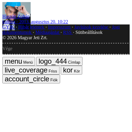
Haszán Zoltán
kultúra
2013. augusztus 20. 10:22
GYIK
Hibát jelentek
Impresszum
Javítások kezelése
Jogi
dokumentumok
Médiaajánlat
RSS
Sütibeállítások
©
2026
Magyar Jeti Zrt.
Vége
Menü
Címlap
Friss
Kör
Fiók