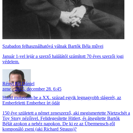
Szabadon felhasználhatóvá válnak Bartók Béla művei
Január 1-vel lejár a szerző halálától számított 70 éves szerzői jogi
védelem.
Rényi Pál Dániel
zene
2015. december 28. 6:45
Hadd mutassam be a XX. század egyik legnagyobb slágerét, az
Emberfeletti Emberhez írt ódát
150 éve született a német zeneszerző, aki megismertette Nietzschét a
Toy Story nézőivel. Felidegesítette Hitlert, és átsegítette Bartók
Bélát azokon a nehéz napokon. De ki ez az Übermensch-ről
komponáló zseni (aki Richard Strauss)?