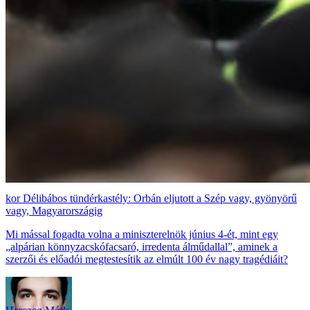
Délibábos tündérkastély: Orbán eljutott a Szép vagy, gyönyörű
vagy, Magyarországig
Mi mással fogadta volna a miniszterelnök június 4-ét, mint egy
„alpárian könnyzacskófacsaró, irredenta álműdallal”, aminek a
szerzői és előadói megtestesítik az elmúlt 100 év nagy tragédiáit?