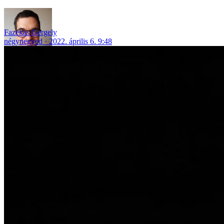
Fazekas Gergely
négynegyed
2022. április 6. 9:48