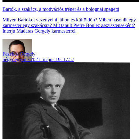
Bartók, a szakács, a motivációs tréner és a bolognai spagetti
Milyen Bartókot vezényelni itthon és külföldön? Miben hasonlít egy
karmester egy szakácsra? Mit tanult Pierre Boulez asszisztenseként?
Interjú Madaras Gergely karmesterrel.
Fazekas Gergely
négynegyed
2021. május 19. 17:57