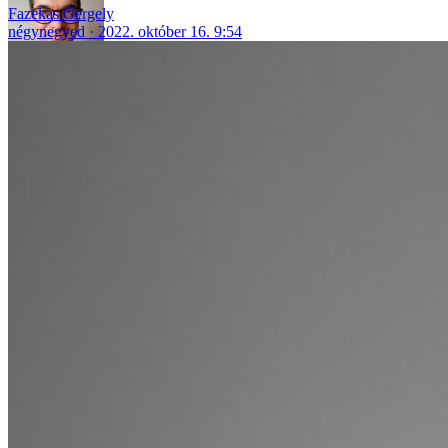
Fazekas Gergely
négynegyed
2022. október 16. 9:54