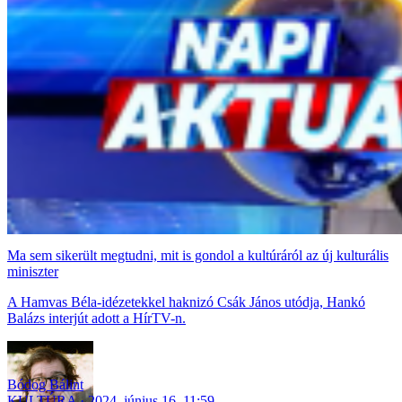
Ma sem sikerült megtudni, mit is gondol a kultúráról az új kulturális
miniszter
A Hamvas Béla-idézetekkel haknizó Csák János utódja, Hankó
Balázs interjút adott a HírTV-n.
Bódog Bálint
KULTÚRA
2024. június 16. 11:59