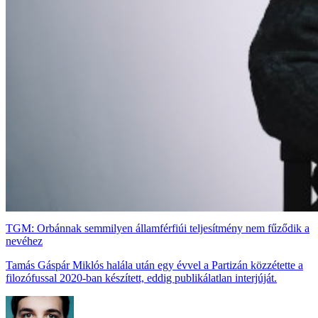
TGM: Orbánnak semmilyen államférfiúi teljesítmény nem fűződik a
nevéhez
Tamás Gáspár Miklós halála után egy évvel a Partizán közzétette a
filozófussal 2020-ban készített, eddig publikálatlan interjúját.