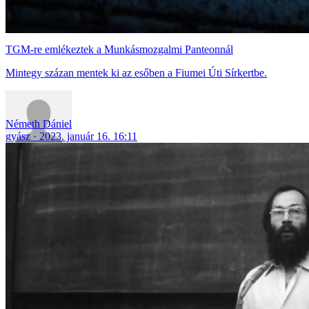
TGM-re emlékeztek a Munkásmozgalmi Panteonnál
Mintegy százan mentek ki az esőben a Fiumei Úti Sírkertbe.
Németh Dániel
gyász
2023. január 16. 16:11