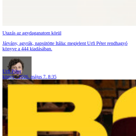
Utazás az agydaganatom körül
Járvány, agyrák, napsütötte Itália: megjelent Urfi Péter rendhagyó
könyve a 444 kiadásában.
Urfi Péter
könyv
2026. május 7. 8:35