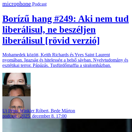
Podcast
Borízű hang #249: Aki nem tud
liberálisul, ne beszéljen
liberálisul [rövid verzió]
Mohamedek között, Keith Richards és Yves Saint Laurent
nyomában. Igazság és hitelesség a belső sávban. Nyelvtudomány és
esztétikai terror. Pápázás. Tusfürdőmaffia a siralomházban.
Uj Péter
,
Winkler Róbert
,
Bede Márton
podcast
2025. december 8. 17:00