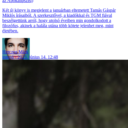
az Apokalipszist)
Két új könyv is megjelent a januárban eltemetett Tamás Gáspár
Miklós írásaiból. A szerkesztővel, a kiadókkal és TGM fiával
beszélgettünk arról, hogy utolsó éveiben min gondolkodott a
filozófus, akinek a halála utána több kötete jelenhet meg, mint
életében.
Herczeg Márk
interjú
2023. június 14. 12:48