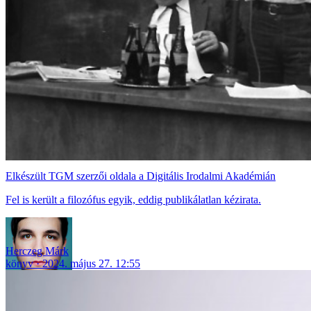
Elkészült TGM szerzői oldala a Digitális Irodalmi Akadémián
Fel is került a filozófus egyik, eddig publikálatlan kézirata.
Herczeg Márk
könyv
2024. május 27. 12:55