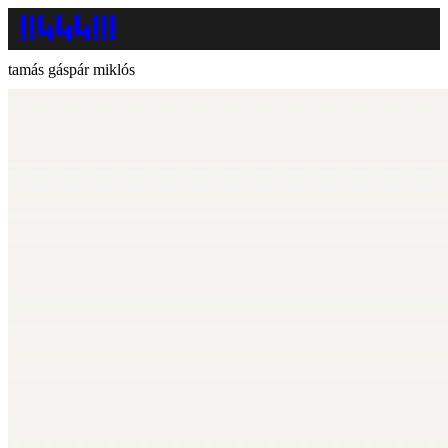
tamás gáspár miklós