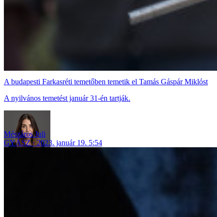
A budapesti Farkasréti temetőben temetik el Tamás Gáspár Miklóst
A nyilvános temetést január 31-én tartják.
Mészáros Juli
GYÁSZ
2023. január 19. 5:54