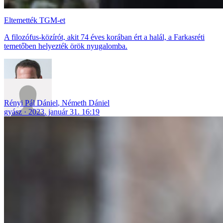
Eltemették TGM-et
A filozófus-közírót, akit 74 éves korában ért a halál, a Farkasréti
temetőben helyezték örök nyugalomba.
Rényi Pál Dániel
,
Németh Dániel
gyász
2023. január 31. 16:19