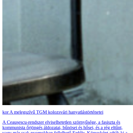
A melegszívű TGM kolozsvári hanyatlástörténetei
A Ceaușescu-rendszer elviselhetetlen szörnyűsége, a fasiszta és
kommunista őrjöngés áldozatai, bűnösei és hősei, és a rég eltűnt,
vagy már csak nyomokban fellelhető Erdély. Könyvként adták ki a