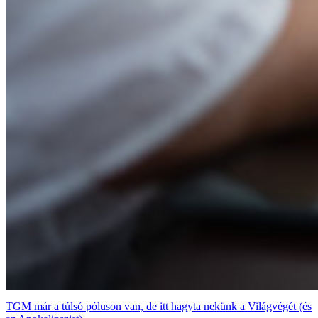
TGM már a túlsó póluson van, de itt hagyta nekünk a Világvégét (és