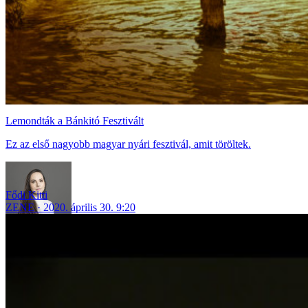
Lemondták a Bánkitó Fesztivált
Ez az első nagyobb magyar nyári fesztivál, amit töröltek.
Fődi Kitti
ZENE
2020. április 30. 9:20