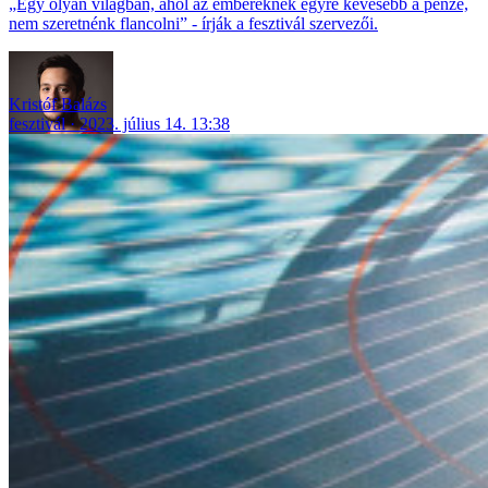
„Egy olyan világban, ahol az embereknek egyre kevesebb a pénze,
nem szeretnénk flancolni” - írják a fesztivál szervezői.
Kristóf Balázs
fesztivál
2023. július 14. 13:38