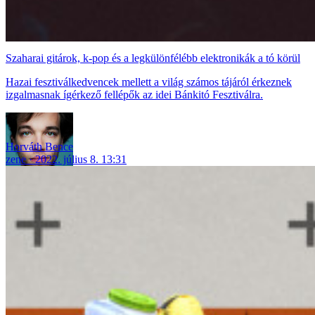
Szaharai gitárok, k-pop és a legkülönfélébb elektronikák a tó körül
Hazai fesztiválkedvencek mellett a világ számos tájáról érkeznek
izgalmasnak ígérkező fellépők az idei Bánkitó Fesztiválra.
Horváth Bence
zene
2022. július 8. 13:31