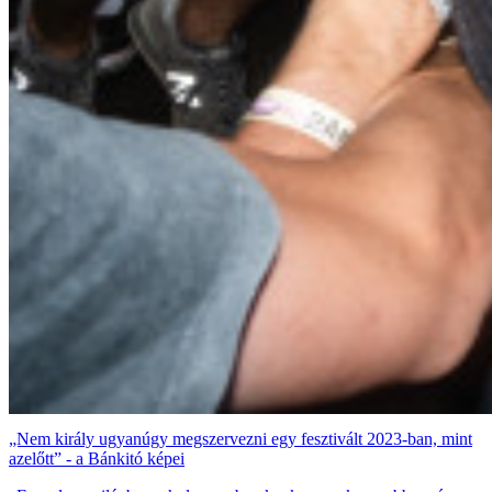
„Nem király ugyanúgy megszervezni egy fesztivált 2023-ban, mint
azelőtt” - a Bánkitó képei