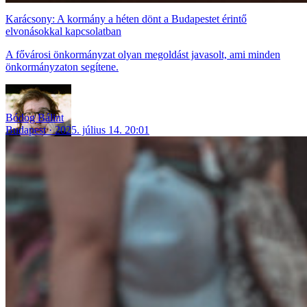
Karácsony: A kormány a héten dönt a Budapestet érintő
elvonásokkal kapcsolatban
A fővárosi önkormányzat olyan megoldást javasolt, ami minden
önkormányzaton segítene.
Bódog Bálint
Budapest
2025. július 14. 20:01