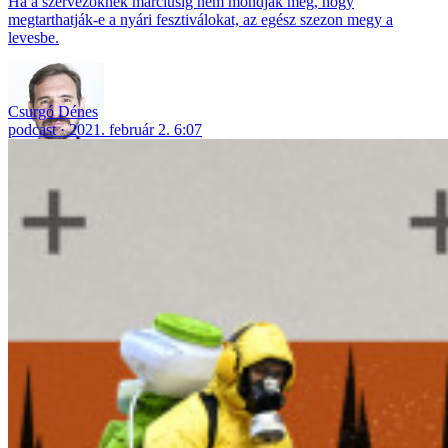
Ha a szervezőknek márciusig nem mondják meg, hogy
megtarthatják-e a nyári fesztiválokat, az egész szezon megy a
levesbe.
Csurgó Dénes
podcast
2021. február 2. 6:07