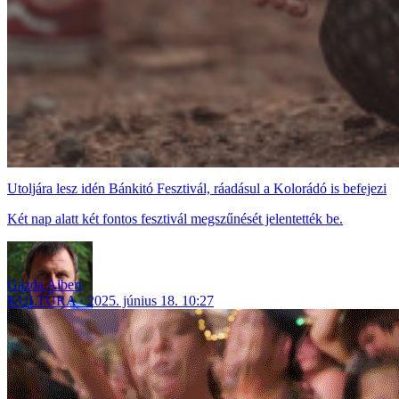
Utoljára lesz idén Bánkitó Fesztivál, ráadásul a Kolorádó is befejezi
Két nap alatt két fontos fesztivál megszűnését jelentették be.
Gazda Albert
KULTÚRA
2025. június 18. 10:27