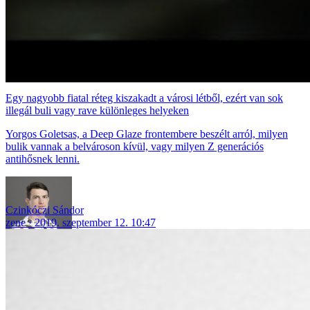
Egy nagyobb fiatal réteg kiszakadt a városi létből, ezért van sok
illegál buli vagy rave különleges helyeken
Yorgos Goletsas, a Deep Glaze frontembere beszélt arról, milyen
bulik vannak a belvároson kívül, vagy milyen Z generációs
antihősnek lenni.
Czinkóczi Sándor
zene
2019. szeptember 12. 10:47