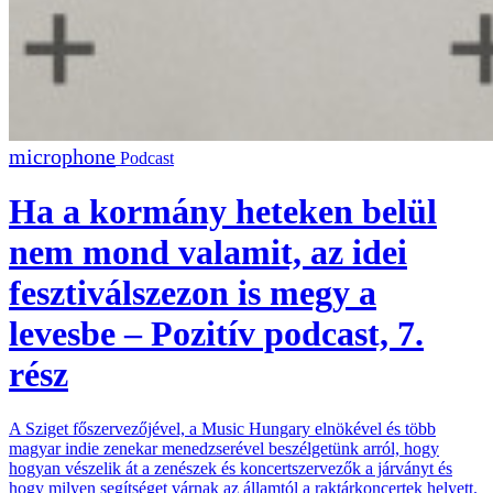
Podcast
Ha a kormány heteken belül
nem mond valamit, az idei
fesztiválszezon is megy a
levesbe – Pozitív podcast, 7.
rész
A Sziget főszervezőjével, a Music Hungary elnökével és több
magyar indie zenekar menedzserével beszélgetünk arról, hogy
hogyan vészelik át a zenészek és koncertszervezők a járványt és
hogy milyen segítséget várnak az államtól a raktárkoncertek helyett.