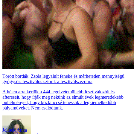
Törött bordák, Zsola legyalult feneke és mérhetetlen mennyiségű
gyógysör: fesztiválos sztorik a fesztiválszezonra
A héten arra kértük a 444 legelvetemültebb fesztiválozóit és
aftereseit, hogy írják meg nekünk az elmúlt évek legmeredekebb
buliélményeit, hogy közkinccsé tehessük a legkiemelkedőbb
pályaműveket. Nem csalódtunk.
Jelinek Anna